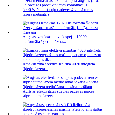
6000 W četru stiepļu padeves 4 vienā rokas
lāzera metinātājs...
Augstas izmaksas un veiktspējas 12020
lielformāta šķiedru lāzera...
Izmaksu ziņā efektīva izturība 4020 integrēta
šķiedru lāzera...
Augstas efektivitātes stieples padeves ierīces
stiprinājuma lāzers...