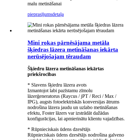
malu metināšanai
pieprasījums
detaļa
Mini rokas pārnēsājama metāla
šķiedras lāzera metināšanas iekārta
nerūsējošajam tēraudam
Šķiedru lāzera metināšanas iekārtas
priekšrocības
* Slavens šķiedru lāzera avots
Izmantojot labi pazīstamu zīmolu
lāzerģeneratorus (Raycus / jPT / Reci / Max /
IPG), augsts fotoelektriskās konversijas ātrums
nodrošina lāzera jaudu un uzlabo metināšanas
efektu, Foster lāzers var izstrādāt dažādas
konfigurācijas, lai apmierinātu klientu vajadzības.
* Rūpnieciskais ūdens dzesētājs
Rūpnieciskais ūdens dzesētājs nodrošina galveno