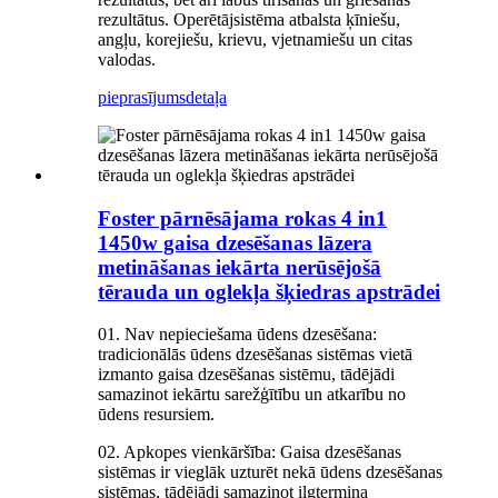
rezultātus. Operētājsistēma atbalsta ķīniešu,
angļu, korejiešu, krievu, vjetnamiešu un citas
valodas.
pieprasījums
detaļa
Foster pārnēsājama rokas 4 in1
1450w gaisa dzesēšanas lāzera
metināšanas iekārta nerūsējošā
tērauda un oglekļa šķiedras apstrādei
01. Nav nepieciešama ūdens dzesēšana:
tradicionālās ūdens dzesēšanas sistēmas vietā
izmanto gaisa dzesēšanas sistēmu, tādējādi
samazinot iekārtu sarežģītību un atkarību no
ūdens resursiem.
02. Apkopes vienkāršība: Gaisa dzesēšanas
sistēmas ir vieglāk uzturēt nekā ūdens dzesēšanas
sistēmas, tādējādi samazinot ilgtermiņa