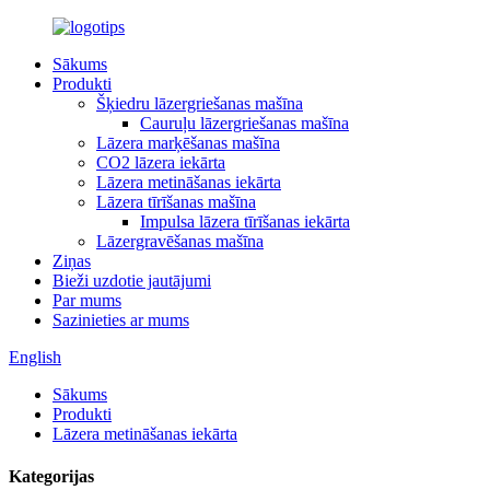
Sākums
Produkti
Šķiedru lāzergriešanas mašīna
Cauruļu lāzergriešanas mašīna
Lāzera marķēšanas mašīna
CO2 lāzera iekārta
Lāzera metināšanas iekārta
Lāzera tīrīšanas mašīna
Impulsa lāzera tīrīšanas iekārta
Lāzergravēšanas mašīna
Ziņas
Bieži uzdotie jautājumi
Par mums
Sazinieties ar mums
English
Sākums
Produkti
Lāzera metināšanas iekārta
Kategorijas