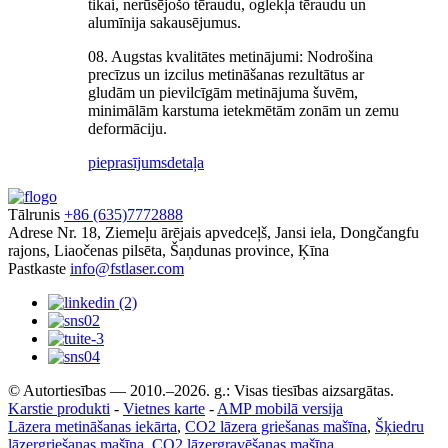
tikai, nerūsējošo tēraudu, oglekļa tēraudu un
alumīnija sakausējumus.
08. Augstas kvalitātes metinājumi: Nodrošina
precīzus un izcilus metināšanas rezultātus ar
gludām un pievilcīgām metinājuma šuvēm,
minimālām karstuma ietekmētām zonām un zemu
deformāciju.
pieprasījums
detaļa
Tālrunis
+86 (635)7772888
Adrese
Nr. 18, Ziemeļu ārējais apvedceļš, Jansi iela, Dongčangfu
rajons, Liaočenas pilsēta, Šaņdunas province, Ķīna
Pastkaste
info@fstlaser.com
© Autortiesības — 2010.–2026. g.: Visas tiesības aizsargātas.
Karstie produkti
-
Vietnes karte
-
AMP mobilā versija
Lāzera metināšanas iekārta
,
CO2 lāzera griešanas mašīna
,
Šķiedru
lāzergriešanas mašīna
,
CO2 lāzergravēšanas mašīna
,