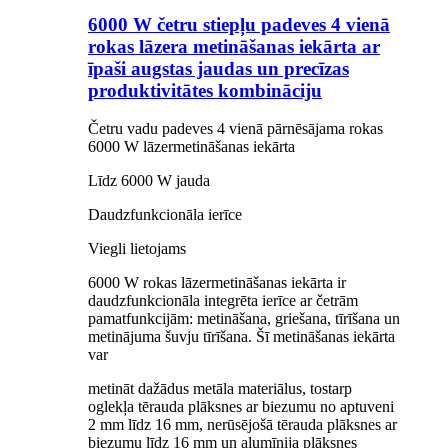
6000 W četru stiepļu padeves 4 vienā
rokas lāzera metināšanas iekārta ar
īpaši augstas jaudas un precīzas
produktivitātes kombināciju
Četru vadu padeves 4 vienā pārnēsājama rokas
6000 W lāzermetināšanas iekārta
Līdz 6000 W jauda
Daudzfunkcionāla ierīce
Viegli lietojams
6000 W rokas lāzermetināšanas iekārta ir
daudzfunkcionāla integrēta ierīce ar četrām
pamatfunkcijām: metināšana, griešana, tīrīšana un
metinājuma šuvju tīrīšana. Šī metināšanas iekārta
var
metināt dažādus metāla materiālus, tostarp
oglekļa tērauda plāksnes ar biezumu no aptuveni
2 mm līdz 16 mm, nerūsējošā tērauda plāksnes ar
biezumu līdz 16 mm un alumīnija plāksnes