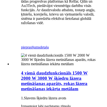
tādas progresīvas platformas kā Relfar, Qilin un
Au3Tech, piedāvājot vienmērīgu darbību visās
funkcijās. Ar daudzvalodu atbalstu, tostarp angļu,
ķīniešu, korejiešu, krievu un vjetnamiešu valodā,
sistēma ir paredzēta efektīvai lietošanai globālā
ražošanas vidē.
pieprasījums
detaļa
4 vienā daudzfunkcionāls 1500 W
2000 W 3000 W šķiedru lāzera
metināšanas aparāts, rokas lāzera
metināšanas iekārta metālam
1.Slavens šķiedru lāzera avots
Izmantojot labi pazīstamu zīmolu