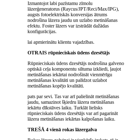
Izmantojot labi pazīstamu zīmolu
lāzerģeneratorus (Raycus/JPT/Reci/Max/IPG),
augsts fotoelektriskās konversijas ātrums
nodrošina lāzera jaudu un uzlabo metināšanas
efektu. Foster lāzers var izstrādāt dažādas
konfigurācijas.
lai apmierinātu klientu vajadzības.
OTRAIS rūpnieciskais ūdens dzesētājs
Rūpnieciskais ūdens dzesētājs nodrošina galveno
optiskā ceļa komponentu siltuma izkliedi, ļaujot
metināšanas iekārtai nodrošināt vienmērīgu
metināšanas kvalitāti un palīdzot uzlabot
metināšanas kopējo kvalitāti.
pats par sevi. Tas var arī palielināt metināšanas
jaudu, samazinot šķiedru lāzera metināšanas
iekārtu dīkstāves laiku. Turklāt lielisks
rūpnieciskais ūdens dzesētājs var arī pagarināt
lāzera metināšanas iekārtas kalpošanas laiku.
TREŠĀ 4 vienā rokas lāzergalva