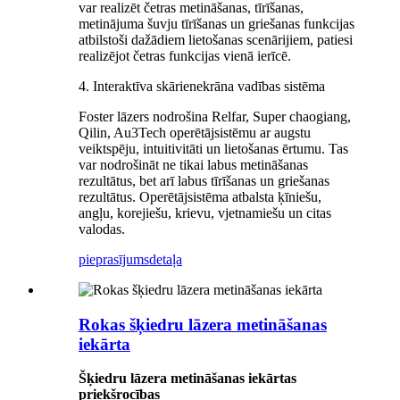
var realizēt četras metināšanas, tīrīšanas,
metinājuma šuvju tīrīšanas un griešanas funkcijas
atbilstoši dažādiem lietošanas scenārijiem, patiesi
realizējot četras funkcijas vienā ierīcē.
4. Interaktīva skārienekrāna vadības sistēma
Foster lāzers nodrošina Relfar, Super chaogiang,
Qilin, Au3Tech operētājsistēmu ar augstu
veiktspēju, intuitivitāti un lietošanas ērtumu. Tas
var nodrošināt ne tikai labus metināšanas
rezultātus, bet arī labus tīrīšanas un griešanas
rezultātus. Operētājsistēma atbalsta ķīniešu,
angļu, korejiešu, krievu, vjetnamiešu un citas
valodas.
pieprasījums
detaļa
Rokas šķiedru lāzera metināšanas
iekārta
Šķiedru lāzera metināšanas iekārtas
priekšrocības