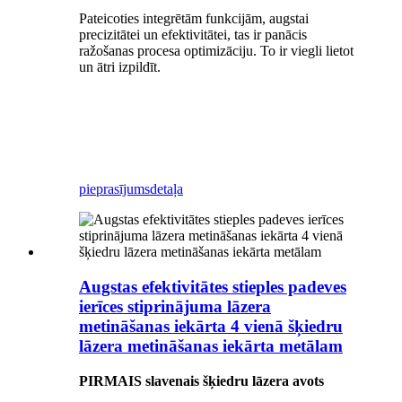
Pateicoties integrētām funkcijām, augstai
precizitātei un efektivitātei, tas ir panācis
ražošanas procesa optimizāciju. To ir viegli lietot
un ātri izpildīt.
pieprasījums
detaļa
Augstas efektivitātes stieples padeves
ierīces stiprinājuma lāzera
metināšanas iekārta 4 vienā šķiedru
lāzera metināšanas iekārta metālam
PIRMAIS slavenais šķiedru lāzera avots