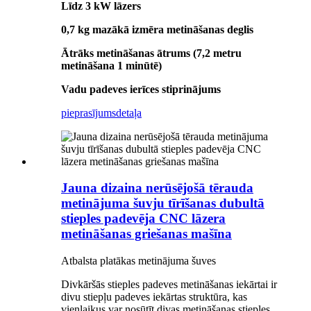
Līdz 3 kW lāzers
0,7 kg mazākā izmēra metināšanas deglis
Ātrāks metināšanas ātrums (7,2 metru
metināšana 1 minūtē)
Vadu padeves ierīces stiprinājums
pieprasījums
detaļa
Jauna dizaina nerūsējošā tērauda
metinājuma šuvju tīrīšanas dubultā
stieples padevēja CNC lāzera
metināšanas griešanas mašīna
Atbalsta platākas metinājuma šuves
Divkāršās stieples padeves metināšanas iekārtai ir
divu stiepļu padeves iekārtas struktūra, kas
vienlaikus var nosūtīt divas metināšanas stieples