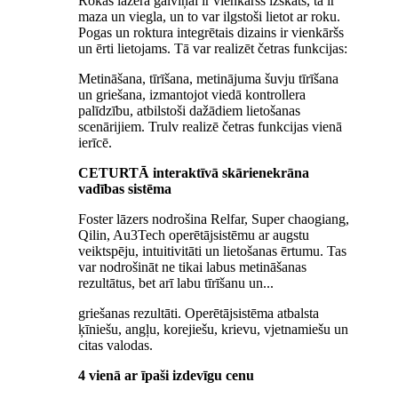
Rokas lāzera galviņai ir vienkāršs izskats, tā ir
maza un viegla, un to var ilgstoši lietot ar roku.
Pogas un roktura integrētais dizains ir vienkāršs
un ērti lietojams. Tā var realizēt četras funkcijas:
Metināšana, tīrīšana, metinājuma šuvju tīrīšana
un griešana, izmantojot viedā kontrollera
palīdzību, atbilstoši dažādiem lietošanas
scenārijiem. Trulv realizē četras funkcijas vienā
ierīcē.
CETURTĀ interaktīvā skārienekrāna
vadības sistēma
Foster lāzers nodrošina Relfar, Super chaogiang,
Qilin, Au3Tech operētājsistēmu ar augstu
veiktspēju, intuitivitāti un lietošanas ērtumu. Tas
var nodrošināt ne tikai labus metināšanas
rezultātus, bet arī labu tīrīšanu un...
griešanas rezultāti. Operētājsistēma atbalsta
ķīniešu, angļu, korejiešu, krievu, vjetnamiešu un
citas valodas.
4 vienā ar īpaši izdevīgu cenu