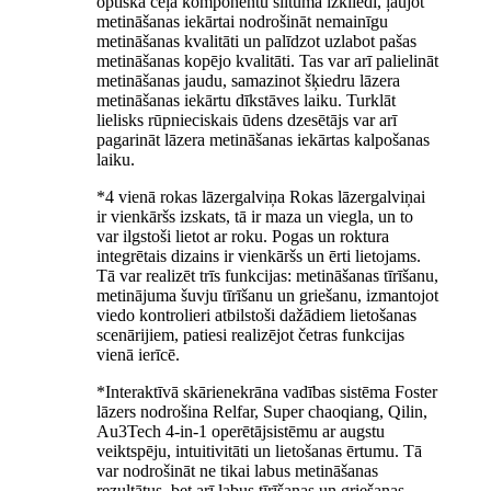
optiskā ceļa komponentu siltuma izkliedi, ļaujot
metināšanas iekārtai nodrošināt nemainīgu
metināšanas kvalitāti un palīdzot uzlabot pašas
metināšanas kopējo kvalitāti. Tas var arī palielināt
metināšanas jaudu, samazinot šķiedru lāzera
metināšanas iekārtu dīkstāves laiku. Turklāt
lielisks rūpnieciskais ūdens dzesētājs var arī
pagarināt lāzera metināšanas iekārtas kalpošanas
laiku.
*4 vienā rokas lāzergalviņa Rokas lāzergalviņai
ir vienkāršs izskats, tā ir maza un viegla, un to
var ilgstoši lietot ar roku. Pogas un roktura
integrētais dizains ir vienkāršs un ērti lietojams.
Tā var realizēt trīs funkcijas: metināšanas tīrīšanu,
metinājuma šuvju tīrīšanu un griešanu, izmantojot
viedo kontrolieri atbilstoši dažādiem lietošanas
scenārijiem, patiesi realizējot četras funkcijas
vienā ierīcē.
*Interaktīvā skārienekrāna vadības sistēma Foster
lāzers nodrošina Relfar, Super chaoqiang, Qilin,
Au3Tech 4-in-1 operētājsistēmu ar augstu
veiktspēju, intuitivitāti un lietošanas ērtumu. Tā
var nodrošināt ne tikai labus metināšanas
rezultātus, bet arī labus tīrīšanas un griešanas