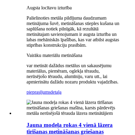
Augsta locītavu izturība
Palielinoties metāla pildījuma daudzumam
metinājuma šuvē, metināšanas stieples kušana un
saplūšana notiek pilnīgāk, kā rezultātā
metinātajam savienojumam ir augsta izturība un
labas mehāniskās īpašības, kas var atbilst augstas
stiprības konstrukciju prasībām.
Vairāku materiālu metināšana
var metināt dažādus metālus un sakausējumu
materiālus, piemēram, oglekļa tēraudu,
nerūsējošo tēraudu, alumīniju, varu utt., lai
apmierinātu dažādu nozaru produktu vajadzības.
pieprasījums
detaļa
Jauna modeļa rokas 4 vienā lāzera
tīrīšanas metināšanas griešanas