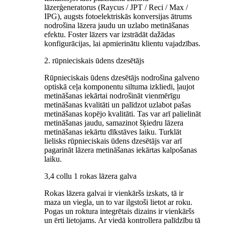
lāzerģeneratorus (Raycus / JPT / Reci / Max /
IPG), augsts fotoelektriskās konversijas ātrums
nodrošina lāzera jaudu un uzlabo metināšanas
efektu. Foster lāzers var izstrādāt dažādas
konfigurācijas, lai apmierinātu klientu vajadzības.
2. rūpnieciskais ūdens dzesētājs
Rūpnieciskais ūdens dzesētājs nodrošina galveno
optiskā ceļa komponentu siltuma izkliedi, ļaujot
metināšanas iekārtai nodrošināt vienmērīgu
metināšanas kvalitāti un palīdzot uzlabot pašas
metināšanas kopējo kvalitāti. Tas var arī palielināt
metināšanas jaudu, samazinot šķiedru lāzera
metināšanas iekārtu dīkstāves laiku. Turklāt
lielisks rūpnieciskais ūdens dzesētājs var arī
pagarināt lāzera metināšanas iekārtas kalpošanas
laiku.
3,4 collu 1 rokas lāzera galva
Rokas lāzera galvai ir vienkāršs izskats, tā ir
maza un viegla, un to var ilgstoši lietot ar roku.
Pogas un roktura integrētais dizains ir vienkāršs
un ērti lietojams. Ar viedā kontrollera palīdzību tā