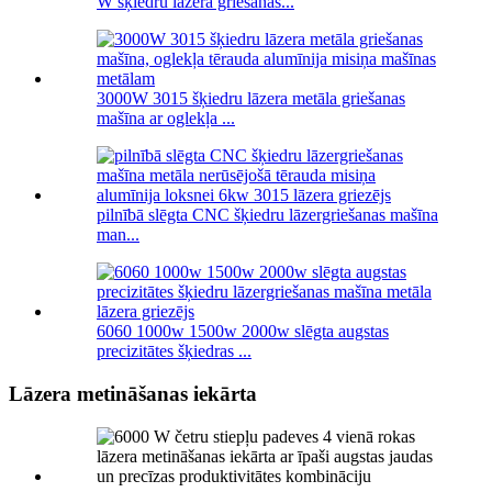
W šķiedru lāzera griešanas...
3000W 3015 šķiedru lāzera metāla griešanas
mašīna ar oglekļa ...
pilnībā slēgta CNC šķiedru lāzergriešanas mašīna
man...
6060 1000w 1500w 2000w slēgta augstas
precizitātes šķiedras ...
Lāzera metināšanas iekārta