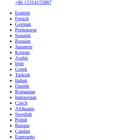
+86 15314155887
English
French
German
Portuguese
Spanish
Russian
Japanese
Korean
Arabic
Irish
Greek
Turkish
Italian
Danish
Romanian
Indonesian
Czech
Afrikaans
Swedish
Polish
Basque
Catalan
Esperanto