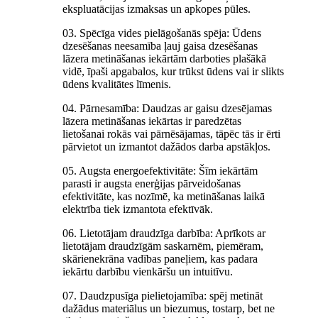
ekspluatācijas izmaksas un apkopes pūles.
03. Spēcīga vides pielāgošanās spēja: Ūdens
dzesēšanas neesamība ļauj gaisa dzesēšanas
lāzera metināšanas iekārtām darboties plašākā
vidē, īpaši apgabalos, kur trūkst ūdens vai ir slikts
ūdens kvalitātes līmenis.
04. Pārnesamība: Daudzas ar gaisu dzesējamas
lāzera metināšanas iekārtas ir paredzētas
lietošanai rokās vai pārnēsājamas, tāpēc tās ir ērti
pārvietot un izmantot dažādos darba apstākļos.
05. Augsta energoefektivitāte: Šīm iekārtām
parasti ir augsta enerģijas pārveidošanas
efektivitāte, kas nozīmē, ka metināšanas laikā
elektrība tiek izmantota efektīvāk.
06. Lietotājam draudzīga darbība: Aprīkots ar
lietotājam draudzīgām saskarnēm, piemēram,
skārienekrāna vadības paneļiem, kas padara
iekārtu darbību vienkāršu un intuitīvu.
07. Daudzpusīga pielietojamība: spēj metināt
dažādus materiālus un biezumus, tostarp, bet ne