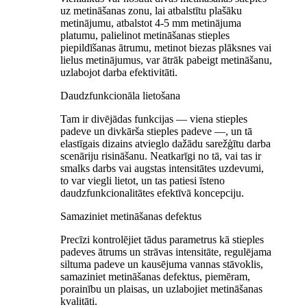
uz metināšanas zonu, lai atbalstītu plašāku
metinājumu, atbalstot 4-5 mm metinājuma
platumu, palielinot metināšanas stieples
piepildīšanas ātrumu, metinot biezas plāksnes vai
lielus metinājumus, var ātrāk pabeigt metināšanu,
uzlabojot darba efektivitāti.
Daudzfunkcionāla lietošana
Tam ir divējādas funkcijas — viena stieples
padeve un divkārša stieples padeve —, un tā
elastīgais dizains atvieglo dažādu sarežģītu darba
scenāriju risināšanu. Neatkarīgi no tā, vai tas ir
smalks darbs vai augstas intensitātes uzdevumi,
to var viegli lietot, un tas patiesi īsteno
daudzfunkcionalitātes efektīvā koncepciju.
Samaziniet metināšanas defektus
Precīzi kontrolējiet tādus parametrus kā stieples
padeves ātrums un strāvas intensitāte, regulējama
siltuma padeve un kausējuma vannas stāvoklis,
samaziniet metināšanas defektus, piemēram,
porainību un plaisas, un uzlabojiet metināšanas
kvalitāti.