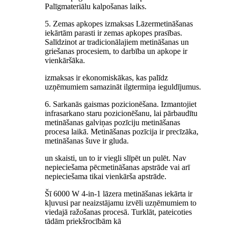
Palīgmateriālu kalpošanas laiks.
5. Zemas apkopes izmaksas Lāzermetināšanas
iekārtām parasti ir zemas apkopes prasības.
Salīdzinot ar tradicionālajiem metināšanas un
griešanas procesiem, to darbība un apkope ir
vienkāršāka.
izmaksas ir ekonomiskākas, kas palīdz
uzņēmumiem samazināt ilgtermiņa ieguldījumus.
6. Sarkanās gaismas pozicionēšana. Izmantojiet
infrasarkano staru pozicionēšanu, lai pārbaudītu
metināšanas galviņas pozīciju metināšanas
procesa laikā. Metināšanas pozīcija ir precīzāka,
metināšanas šuve ir gluda.
un skaisti, un to ir viegli slīpēt un pulēt. Nav
nepieciešama pēcmetināšanas apstrāde vai arī
nepieciešama tikai vienkārša apstrāde.
Šī 6000 W 4-in-1 lāzera metināšanas iekārta ir
kļuvusi par neaizstājamu izvēli uzņēmumiem to
viedajā ražošanas procesā. Turklāt, pateicoties
tādām priekšrocībām kā