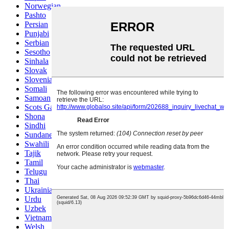
Norwegian
Pashto
Persian
Punjabi
Serbian
Sesotho
Sinhala
Slovak
Slovenian
Somali
Samoan
Scots Gaelic
Shona
Sindhi
Sundanese
Swahili
Tajik
Tamil
Telugu
Thai
Ukrainian
Urdu
Uzbek
Vietnamese
Welsh