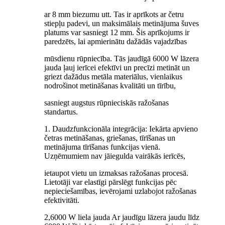
ar 8 mm biezumu utt. Tas ir aprīkots ar četru
stiepļu padevi, un maksimālais metinājuma šuves
platums var sasniegt 12 mm. Šis aprīkojums ir
paredzēts, lai apmierinātu dažādās vajadzības
mūsdienu rūpniecība. Tās jaudīgā 6000 W lāzera
jauda ļauj ierīcei efektīvi un precīzi metināt un
griezt dažādus metāla materiālus, vienlaikus
nodrošinot metināšanas kvalitāti un tīrību,
sasniegt augstus rūpnieciskās ražošanas
standartus.
1. Daudzfunkcionāla integrācija: Iekārta apvieno
četras metināšanas, griešanas, tīrīšanas un
metinājuma tīrīšanas funkcijas vienā.
Uzņēmumiem nav jāiegulda vairākās ierīcēs,
ietaupot vietu un izmaksas ražošanas procesā.
Lietotāji var elastīgi pārslēgt funkcijas pēc
nepieciešamības, ievērojami uzlabojot ražošanas
efektivitāti.
2,6000 W liela jauda Ar jaudīgu lāzera jaudu līdz