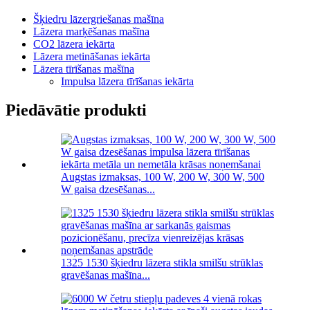
Šķiedru lāzergriešanas mašīna
Lāzera marķēšanas mašīna
CO2 lāzera iekārta
Lāzera metināšanas iekārta
Lāzera tīrīšanas mašīna
Impulsa lāzera tīrīšanas iekārta
Piedāvātie produkti
Augstas izmaksas, 100 W, 200 W, 300 W, 500
W gaisa dzesēšanas...
1325 1530 šķiedru lāzera stikla smilšu strūklas
gravēšanas mašīna...