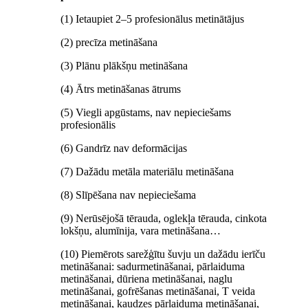
(1) Ietaupiet 2–5 profesionālus metinātājus
(2) precīza metināšana
(3) Plānu plākšņu metināšana
(4) Ātrs metināšanas ātrums
(5) Viegli apgūstams, nav nepieciešams
profesionālis
(6) Gandrīz nav deformācijas
(7) Dažādu metāla materiālu metināšana
(8) Slīpēšana nav nepieciešama
(9) Nerūsējošā tērauda, ​​oglekļa tērauda, ​​cinkota
lokšņu, alumīnija, vara metināšana…
(10) Piemērots sarežģītu šuvju un dažādu ierīču
metināšanai: sadurmetināšanai, pārlaiduma
metināšanai, dūriena metināšanai, naglu
metināšanai, gofrēšanas metināšanai, T veida
metināšanai, kaudzes pārlaiduma metināšanai,