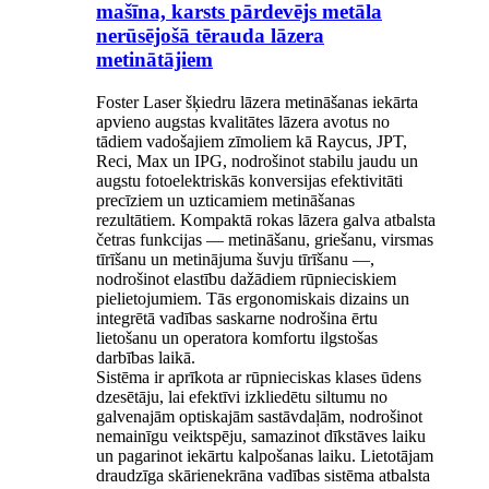
mašīna, karsts pārdevējs metāla
nerūsējošā tērauda lāzera
metinātājiem
Foster Laser šķiedru lāzera metināšanas iekārta
apvieno augstas kvalitātes lāzera avotus no
tādiem vadošajiem zīmoliem kā Raycus, JPT,
Reci, Max un IPG, nodrošinot stabilu jaudu un
augstu fotoelektriskās konversijas efektivitāti
precīziem un uzticamiem metināšanas
rezultātiem. Kompaktā rokas lāzera galva atbalsta
četras funkcijas — metināšanu, griešanu, virsmas
tīrīšanu un metinājuma šuvju tīrīšanu —,
nodrošinot elastību dažādiem rūpnieciskiem
pielietojumiem. Tās ergonomiskais dizains un
integrētā vadības saskarne nodrošina ērtu
lietošanu un operatora komfortu ilgstošas ​​
darbības laikā.
Sistēma ir aprīkota ar rūpnieciskas klases ūdens
dzesētāju, lai efektīvi izkliedētu siltumu no
galvenajām optiskajām sastāvdaļām, nodrošinot
nemainīgu veiktspēju, samazinot dīkstāves laiku
un pagarinot iekārtu kalpošanas laiku. Lietotājam
draudzīga skārienekrāna vadības sistēma atbalsta